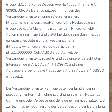
Group, LLC, 675 Ponce De Leon Ave NE #5000, Atlanta, GA
30308, USA. Die Datenschutzbestimmungen des
Versanddienstleisters können Sie hier einsehen:
https://mailchimp.com/legal/privacy/. The Rocket Science
Group LLC d/b/a MailChimp ist unter dem Privacy-Shield-
Abkommen zertifiziert und bietet hierdurch eine Garantie, das
europäisches Datenschutzniveau einzuhalten
(https://www.privacyshield.gov/participant?
id=a2zt0000000TO6hAAG&status=Active). Der
Versanddienstleister wird auf Grundlage unserer berechtigten
Interessen gem. Art. 6 Abs. 1 lit. f DSGVO und eines
Auftragsverarbeitungsvertrages gem. Art. 28 Abs. 3 S. 1 DSGVO
eingesetzt.
Der Versanddienstleister kann die Daten der Empfänger in
pseudonymer Form, d.h. ohne Zuordnung zu einem Nutzer, zur
Optimierung oder Verbesserung der eigenen Services nutzen, z.B.
zur technischen Optimierung des Versandes und der Darstellung