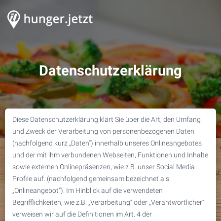
Datenschutzerklärung
Diese Datenschutzerklärung klärt Sie über die Art, den Umfang
und Zweck der Verarbeitung von personenbezogenen Daten
(nachfolgend kurz „Daten“) innerhalb unseres Onlineangebotes
und der mit ihm verbundenen Webseiten, Funktionen und Inhalte
sowie externen Onlinepräsenzen, wie z.B. unser Social Media
Profile auf. (nachfolgend gemeinsam bezeichnet als
„Onlineangebot“). Im Hinblick auf die verwendeten
Begrifflichkeiten, wie z.B. „Verarbeitung“ oder „Verantwortlicher“
verweisen wir auf die Definitionen im Art. 4 der