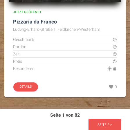
JETZT GEÖFFNET
Pizzaria da Franco
Ludwig-Erhard-Straße 1, Feldkirchen-Westerham
Geschmack
help_outline
Portion
help_outline
Zeit
help_outline
Preis
help_outline
Besonderes
wb_sunny
shopping_bag
favorite
0
DETAILS
Seite 1 von 82
SEITE 2 >