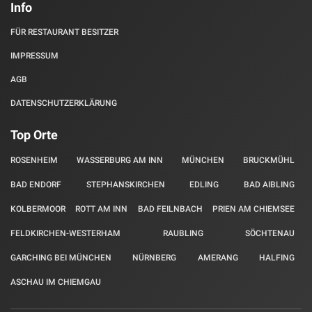
Info
FÜR RESTAURANT BESITZER
IMPRESSUM
AGB
DATENSCHUTZERKLÄRUNG
Top Orte
ROSENHEIM
WASSERBURG AM INN
MÜNCHEN
BRUCKMÜHL
BAD ENDORF
STEPHANSKIRCHEN
EDLING
BAD AIBLING
KOLBERMOOR
ROTT AM INN
BAD FEILNBACH
PRIEN AM CHIEMSEE
FELDKIRCHEN-WESTERHAM
RAUBLING
SÖCHTENAU
GARCHING BEI MÜNCHEN
NÜRNBERG
AMERANG
HALFING
ASCHAU IM CHIEMGAU