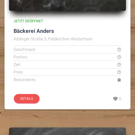
JETZT GEÖFFNET
Bäckerei Anders
Aiblinger Straße 3, Feldkirchen-Westerham
Geschmack
help_outline
Portion
help_outline
Zeit
help_outline
Preis
help_outline
Besonderes
shopping_bag
favorite
0
DETAILS