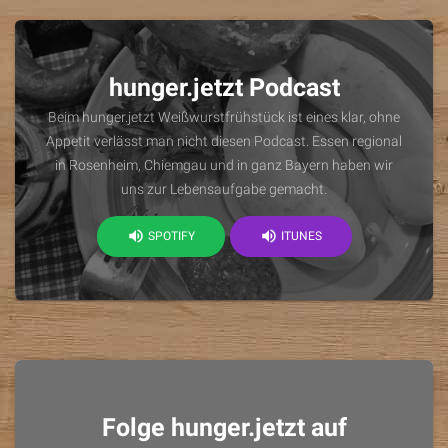
hunger.jetzt Podcast
Beim hunger.jetzt Weißwurstfrühstück ist eines klar, ohne
Appetit verlässt man nicht diesen Podcast. Essen regional
in Rosenheim, Chiemgau und in ganz Bayern haben wir
uns zur Lebensaufgabe gemacht.
volume_up
volume_up
SPOTIFY
ITUNES
Folge hunger.jetzt auf