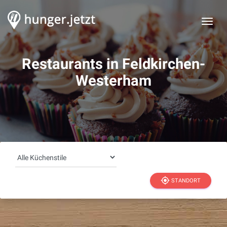
Togg
Restaurants in Feldkirchen-
Westerham
my_location
STANDORT