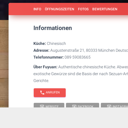
INFO
ÖFFNUNGSZEITEN
FOTOS
BEWERTUNGEN
Informationen
Küche:
Chinesisch
Adresse:
Augustenstraße 21, 80333 München Deutsc
Telefonnummer:
089 59083665
Über Fuyuan:
Authentische chinesische Küche. Abwech
exotische Gewürze sind die Basis der nach Sezuan-Art
Gerichte.
phone
ANRUFEN
exit_to_app
exit_to_app
exit_to_app
WEBSITE
FACEBOOK
INSTAGR