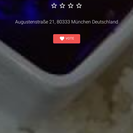
star_border
star_border
star_border
star_border
Augustenstraße 21, 80333 München Deutschland
favorite
VOTE