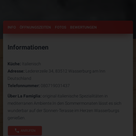
INFO
ÖFFNUNGSZEITEN
FOTOS
BEWERTUNGEN
Informationen
Küche:
Italienisch
Adresse:
Ledererzeile 34, 83512 Wasserburg am Inn
Deutschland
Telefonnummer:
080719031437
Über La Famiglia:
original italienische Spezialitäten in
mediterranen Ambiente.In den Sommermonaten lässt es sich
wunderbar auf der Sonnen-Terasse im Herzen Wasserburgs
genießen.
phone
ANRUFEN