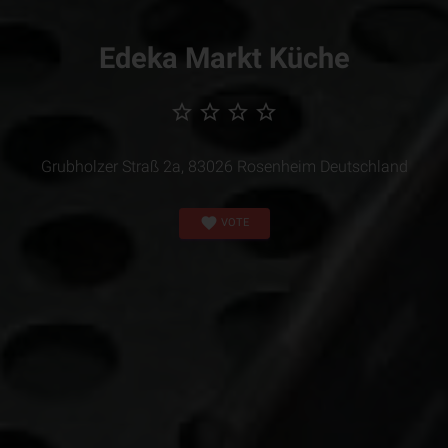
Edeka Markt Küche
star_border
star_border
star_border
star_border
Grubholzer Straß 2a, 83026 Rosenheim Deutschland
favorite
VOTE