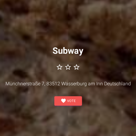
Subway
star_border
star_border
star_border
Münchnerstraße 7, 83512 Wasserburg am Inn Deutschland
favorite
VOTE