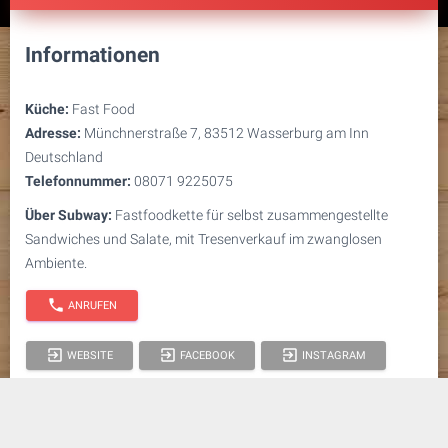
Informationen
Küche:
Fast Food
Adresse:
Münchnerstraße 7, 83512 Wasserburg am Inn
Deutschland
Telefonnummer:
08071 9225075
Über Subway:
Fastfoodkette für selbst zusammengestellte
Sandwiches und Salate, mit Tresenverkauf im zwanglosen
Ambiente.
phone
ANRUFEN
exit_to_app
exit_to_app
exit_to_app
WEBSITE
FACEBOOK
INSTAGRAM
Öffnungszeiten