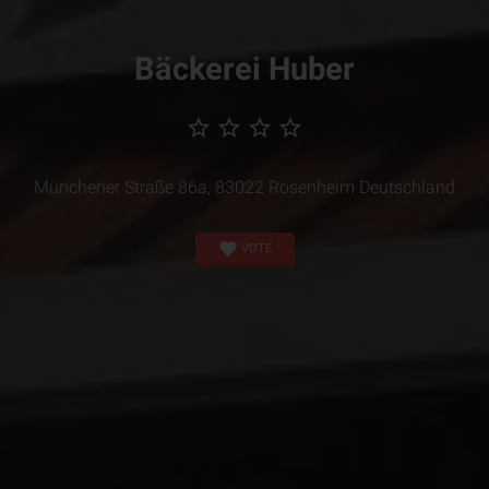
Bäckerei Huber
star_border
star_border
star_border
star_border
Münchener Straße 86a, 83022 Rosenheim Deutschland
favorite
VOTE