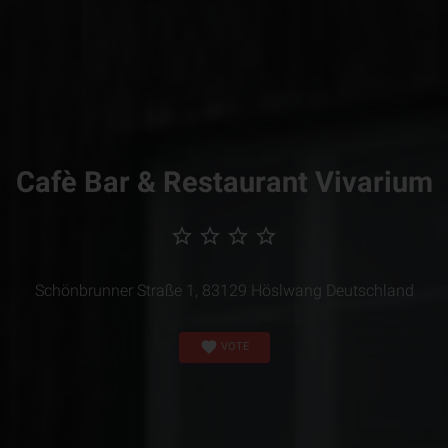
Cafè Bar & Restaurant Vivarium
star_border
star_border
star_border
star_border
Schönbrunner Straße 1, 83129 Höslwang Deutschland
favorite
VOTE