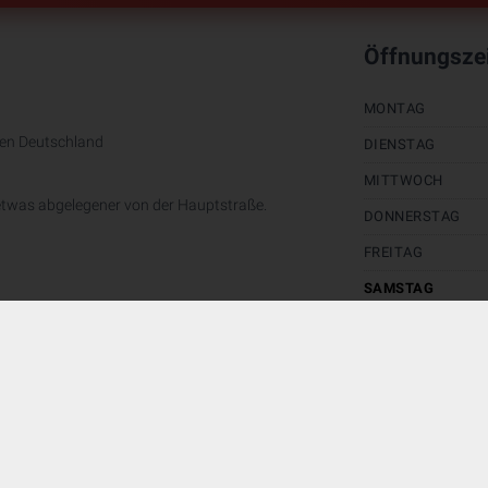
Öffnungsze
MONTAG
hen Deutschland
DIENSTAG
MITTWOCH
etwas abgelegener von der Hauptstraße.
DONNERSTAG
FREITAG
SAMSTAG
SONNTAG