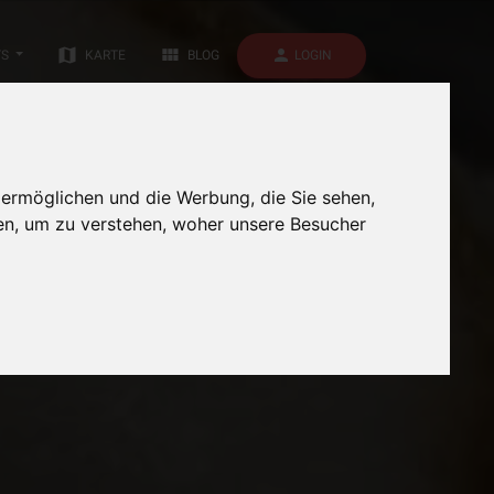
map
view_module
person
LOGIN
TS
KARTE
BLOG
 ermöglichen und die Werbung, die Sie sehen,
en, um zu verstehen, woher unsere Besucher