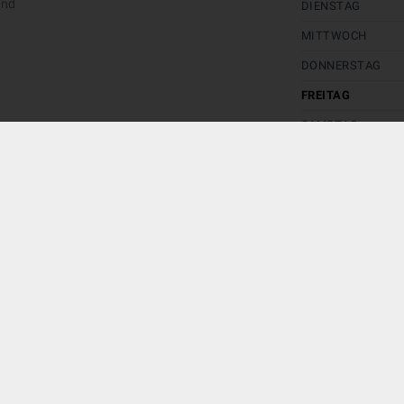
and
DIENSTAG
MITTWOCH
DONNERSTAG
FREITAG
SAMSTAG
SONNTAG