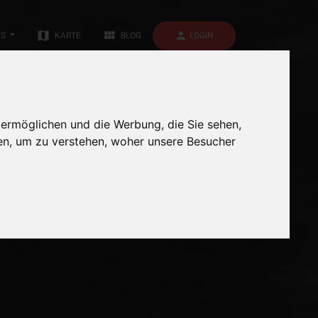
map
view_module
person
LOGIN
TS
KARTE
BLOG
 ermöglichen und die Werbung, die Sie sehen,
en, um zu verstehen, woher unsere Besucher