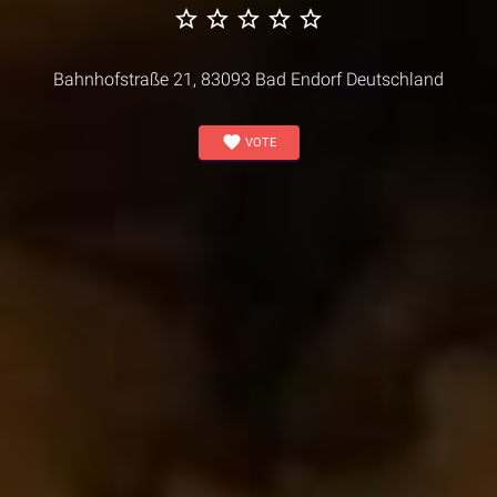
star_border
star_border
star_border
star_border
star_border
Bahnhofstraße 21, 83093 Bad Endorf Deutschland
favorite
VOTE