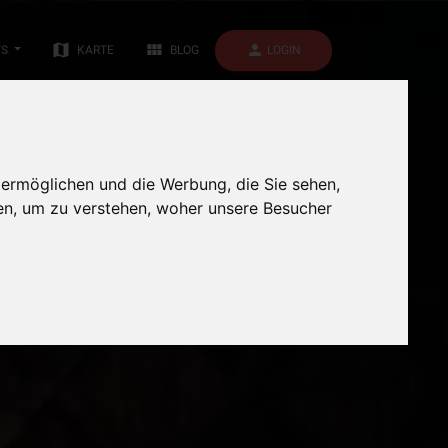
map
view_module
person
LOGIN
TS
KARTE
BLOG
 ermöglichen und die Werbung, die Sie sehen,
en, um zu verstehen, woher unsere Besucher