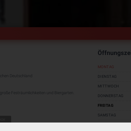
Öffnungsze
MONTAG
rchen Deutschland
DIENSTAG
MITTWOCH
 große Festräumlichkeiten und Biergarten.
DONNERSTAG
FREITAG
SAMSTAG
OOK
SONNTAG