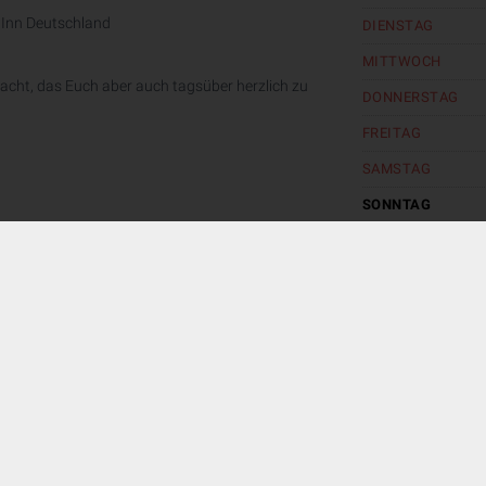
 Inn Deutschland
DIENSTAG
MITTWOCH
acht, das Euch aber auch tagsüber herzlich zu
DONNERSTAG
FREITAG
SAMSTAG
SONNTAG
exit_to_app
OOK
INSTAGRAM
shopping_bag
2go