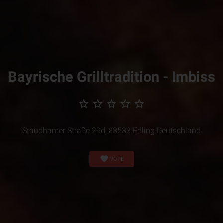
Bayrische Grilltradition - Imbiss
star_border
star_border
star_border
star_border
star_border
Staudhamer Straße 29d, 83533 Edling Deutschland
favorite
VOTE