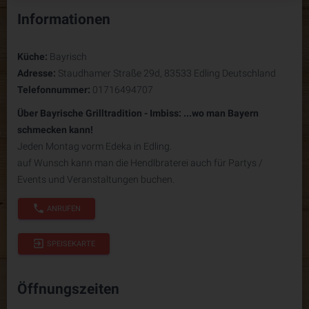
Informationen
Küche:
Bayrisch
Adresse:
Staudhamer Straße 29d, 83533 Edling Deutschland
Telefonnummer:
01716494707
Über Bayrische Grilltradition - Imbiss:
...wo man Bayern
schmecken kann!
Jeden Montag vorm Edeka in Edling.
auf Wunsch kann man die Hendlbraterei auch für Partys /
Events und Veranstaltungen buchen.
phone
ANRUFEN
exit_to_app
SPEISEKARTE
Öffnungszeiten